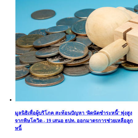
มูลนิธิเพื่อผู้บริโภค สะท้อนปัญหา ‘ผิดนัดชำระหนี้’ พุ่งสูง
จากพิษโควิด - 19 เสนอ ธปท. ออกมาตรการช่วยเหลือลูก
หนี้