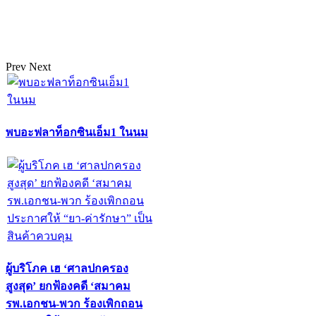
Prev
Next
พบอะฟลาท็อกซินเอ็ม1 ในนม
ผู้บริโภค เฮ ‘ศาลปกครอง
สูงสุด’ ยกฟ้องคดี ‘สมาคม
รพ.เอกชน-พวก ร้องเพิกถอน