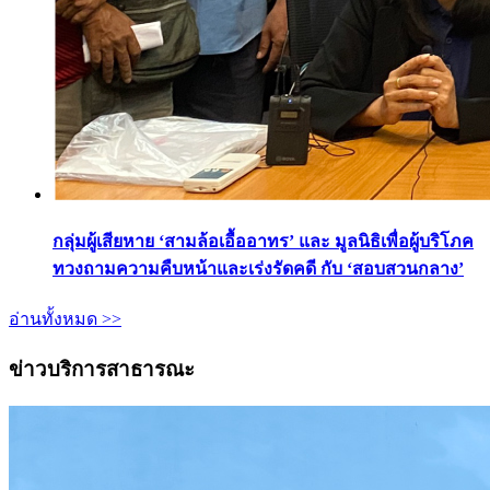
กลุ่มผู้เสียหาย ‘สามล้อเอื้ออาทร’ และ มูลนิธิเพื่อผู้บริโภค
ทวงถามความคืบหน้าและเร่งรัดคดี กับ ‘สอบสวนกลาง’
อ่านทั้งหมด >>
ข่าวบริการสาธารณะ