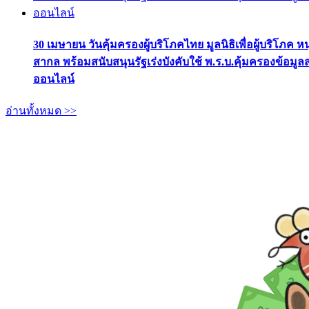
30 เมษายน วันคุ้มครองผู้บริโภคไทย มูลนิธิเพื่อผู้บริโภค ห
สากล พร้อมสนับสนุนรัฐเร่งบังคับใช้ พ.ร.บ.คุ้มครองข้อมู
ออนไลน์
อ่านทั้งหมด >>