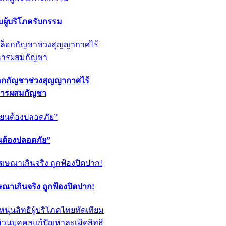
ผู้บริโภครับกรรม
็อกกัญชาช่วงสุญญากาศไร้
หารผสมกัญชา
ียนต้องปลอดภัย”
ฆษณาเกินจริง ถูกฟ้องปิดปาก!