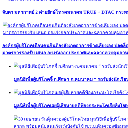
จับตา มหากาพย์ 2 ค่ายยักษ์โทรคมนาคม TRUE + DTAC กระทบ
องค์กรผู้บริโภคเตือนคนกินต้องสังเกตอาการข้างเคียงเอง ปลดล
มาตรการรองรับ เสนอ อย.เร่งออกประกาศและฉลากควบคุมอา
มูลนิธิเพื่อผู้บริโภคจี้ ก.ศึกษา-ก.คมนาคม “ รถรับส่งนักเร
มูลนิธิเพื่อผู้บริโภคเผยผู้เสียหายคดีฟ้องกระทะโคเรียคิงโ