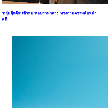
'กลุ่มตุ๊กตุ๊ก' เข้าพบ 'สอบสวนกลาง' ทวงถามความคืบหน้า
คดี