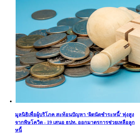
มูลนิธิเพื่อผู้บริโภค สะท้อนปัญหา ‘ผิดนัดชำระหนี้’ พุ่งสูง
จากพิษโควิด - 19 เสนอ ธปท. ออกมาตรการช่วยเหลือลูก
หนี้