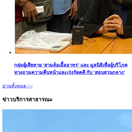
กลุ่มผู้เสียหาย ‘สามล้อเอื้ออาทร’ และ มูลนิธิเพื่อผู้บริโภค
ทวงถามความคืบหน้าและเร่งรัดคดี กับ ‘สอบสวนกลาง’
อ่านทั้งหมด >>
ข่าวบริการสาธารณะ