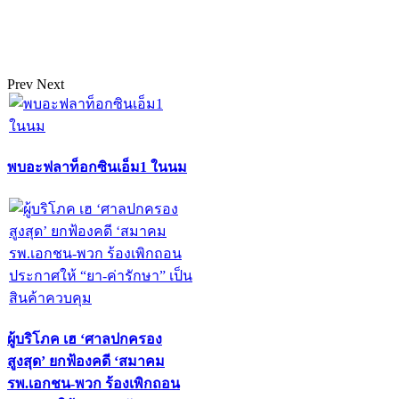
Prev
Next
พบอะฟลาท็อกซินเอ็ม1 ในนม
ผู้บริโภค เฮ ‘ศาลปกครอง
สูงสุด’ ยกฟ้องคดี ‘สมาคม
รพ.เอกชน-พวก ร้องเพิกถอน