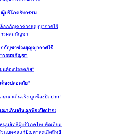
ผู้บริโภครับกรรม
็อกกัญชาช่วงสุญญากาศไร้
หารผสมกัญชา
ียนต้องปลอดภัย”
ฆษณาเกินจริง ถูกฟ้องปิดปาก!