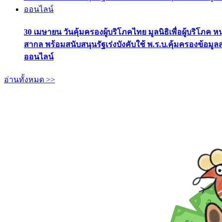
30 เมษายน วันคุ้มครองผู้บริโภคไทย มูลนิธิเพื่อผู้บริโภค ห
สากล พร้อมสนับสนุนรัฐเร่งบังคับใช้ พ.ร.บ.คุ้มครองข้อมู
ออนไลน์
อ่านทั้งหมด >>