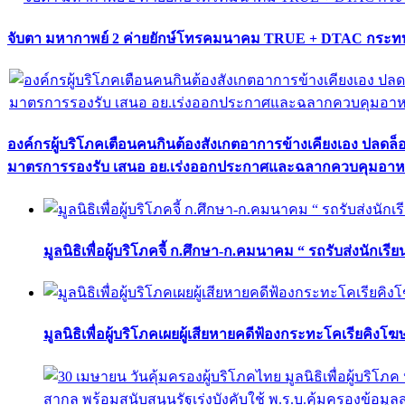
จับตา มหากาพย์ 2 ค่ายยักษ์โทรคมนาคม TRUE + DTAC กระทบ
องค์กรผู้บริโภคเตือนคนกินต้องสังเกตอาการข้างเคียงเอง ปลดล
มาตรการรองรับ เสนอ อย.เร่งออกประกาศและฉลากควบคุมอา
มูลนิธิเพื่อผู้บริโภคจี้ ก.ศึกษา-ก.คมนาคม “ รถรับส่งนักเร
มูลนิธิเพื่อผู้บริโภคเผยผู้เสียหายคดีฟ้องกระทะโคเรียคิงโ