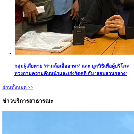
กลุ่มผู้เสียหาย ‘สามล้อเอื้ออาทร’ และ มูลนิธิเพื่อผู้บริโภค
ทวงถามความคืบหน้าและเร่งรัดคดี กับ ‘สอบสวนกลาง’
อ่านทั้งหมด >>
ข่าวบริการสาธารณะ