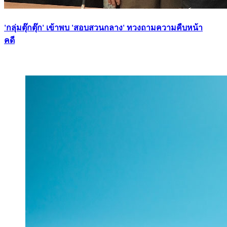
'กลุ่มตุ๊กตุ๊ก' เข้าพบ 'สอบสวนกลาง' ทวงถามความคืบหน้า
คดี