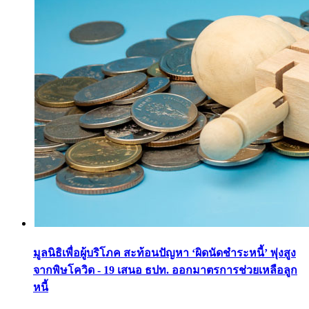
มูลนิธิเพื่อผู้บริโภค สะท้อนปัญหา ‘ผิดนัดชำระหนี้’ พุ่งสูง
จากพิษโควิด - 19 เสนอ ธปท. ออกมาตรการช่วยเหลือลูก
หนี้