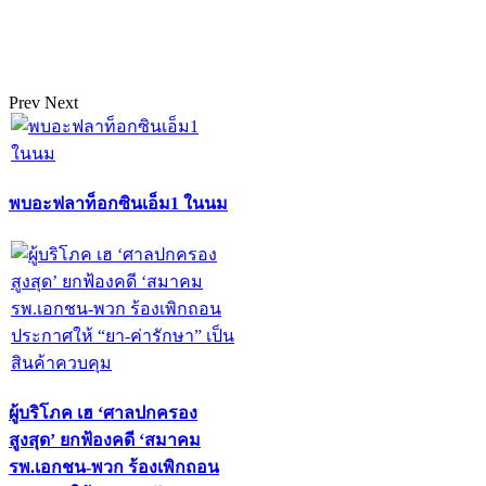
Prev
Next
พบอะฟลาท็อกซินเอ็ม1 ในนม
ผู้บริโภค เฮ ‘ศาลปกครอง
สูงสุด’ ยกฟ้องคดี ‘สมาคม
รพ.เอกชน-พวก ร้องเพิกถอน