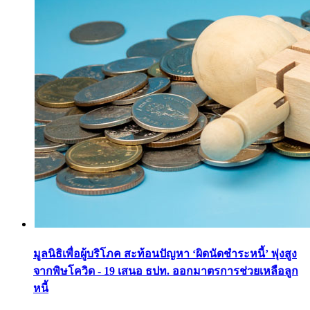
มูลนิธิเพื่อผู้บริโภค สะท้อนปัญหา ‘ผิดนัดชำระหนี้’ พุ่งสูง
จากพิษโควิด - 19 เสนอ ธปท. ออกมาตรการช่วยเหลือลูก
หนี้