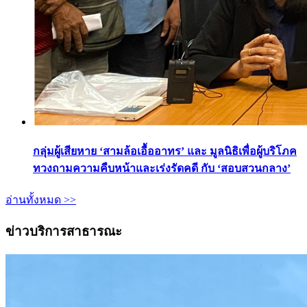
กลุ่มผู้เสียหาย ‘สามล้อเอื้ออาทร’ และ มูลนิธิเพื่อผู้บริโภค
ทวงถามความคืบหน้าและเร่งรัดคดี กับ ‘สอบสวนกลาง’
อ่านทั้งหมด >>
ข่าวบริการสาธารณะ