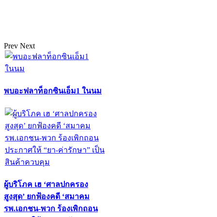
Prev
Next
พบอะฟลาท็อกซินเอ็ม1 ในนม
ผู้บริโภค เฮ ‘ศาลปกครอง
สูงสุด’ ยกฟ้องคดี ‘สมาคม
รพ.เอกชน-พวก ร้องเพิกถอน