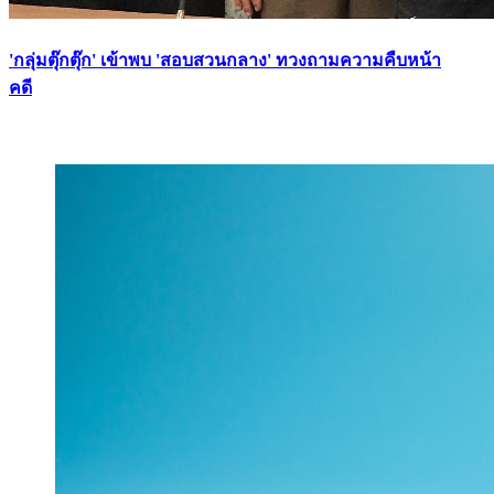
'กลุ่มตุ๊กตุ๊ก' เข้าพบ 'สอบสวนกลาง' ทวงถามความคืบหน้า
คดี