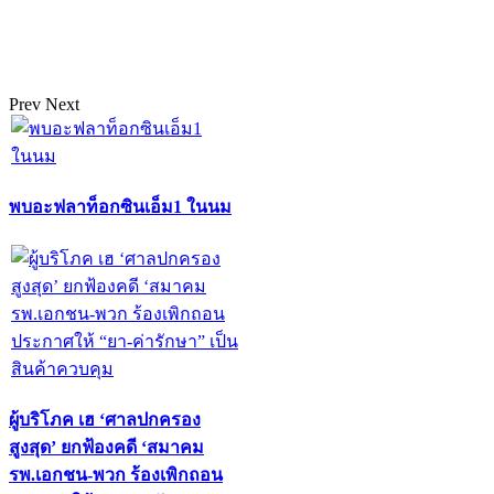
Prev
Next
พบอะฟลาท็อกซินเอ็ม1 ในนม
ผู้บริโภค เฮ ‘ศาลปกครอง
สูงสุด’ ยกฟ้องคดี ‘สมาคม
รพ.เอกชน-พวก ร้องเพิกถอน