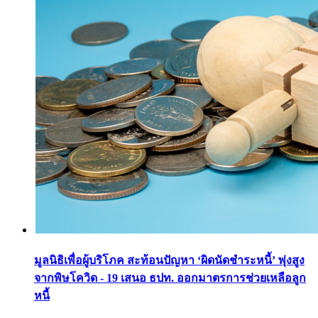
มูลนิธิเพื่อผู้บริโภค สะท้อนปัญหา ‘ผิดนัดชำระหนี้’ พุ่งสูง
จากพิษโควิด - 19 เสนอ ธปท. ออกมาตรการช่วยเหลือลูก
หนี้