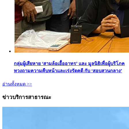
กลุ่มผู้เสียหาย ‘สามล้อเอื้ออาทร’ และ มูลนิธิเพื่อผู้บริโภค
ทวงถามความคืบหน้าและเร่งรัดคดี กับ ‘สอบสวนกลาง’
อ่านทั้งหมด >>
ข่าวบริการสาธารณะ