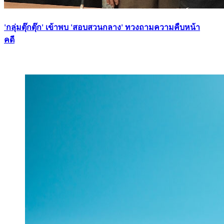
'กลุ่มตุ๊กตุ๊ก' เข้าพบ 'สอบสวนกลาง' ทวงถามความคืบหน้า
คดี